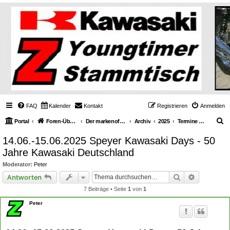
FAQ
Kalender
Kontakt
Registrieren
Anmelden
S
Portal
Foren-Übersicht
Der markenoffene Z-Stammtisch für Youngtimerbiker
Archiv
2025
Termine & Events
u
14.06.-15.06.2025 Speyer Kawasaki Days - 50
c
Jahre Kawasaki Deutschland
h
Moderator:
Peter
e
Suche
Erweiterte
Antworten
7 Beiträge • Seite
1
von
1
Peter