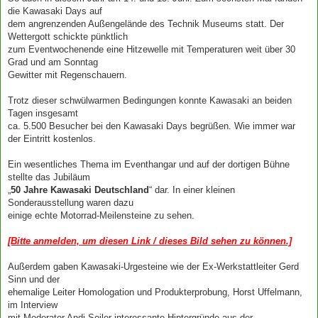
die Kawasaki Days auf
dem angrenzenden Außengelände des Technik Museums statt. Der
Wettergott schickte pünktlich
zum Eventwochenende eine Hitzewelle mit Temperaturen weit über 30
Grad und am Sonntag
Gewitter mit Regenschauern.
Trotz dieser schwülwarmen Bedingungen konnte Kawasaki an beiden
Tagen insgesamt
ca. 5.500 Besucher bei den Kawasaki Days begrüßen. Wie immer war
der Eintritt kostenlos.
Ein wesentliches Thema im Eventhangar und auf der dortigen Bühne
stellte das Jubiläum
„
50 Jahre Kawasaki Deutschland
“ dar. In einer kleinen
Sonderausstellung waren dazu
einige echte Motorrad-Meilensteine zu sehen.
[Bitte anmelden, um diesen Link / dieses Bild sehen zu können.]
Außerdem gaben Kawasaki-Urgesteine wie der Ex-Werkstattleiter Gerd
Sinn und der
ehemalige Leiter Homologation und Produkterprobung, Horst Uffelmann,
im Interview
mit Moderator Andi Seiler interessante Hintergründe aus der