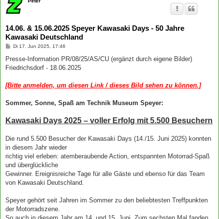
Peter
14.06. & 15.06.2025 Speyer Kawasaki Days - 50 Jahre
Kawasaki Deutschland
B
Di 17. Jun 2025, 17:46
e
i
Presse-Information PR/08/25/AS/CU (ergänzt durch eigene Bilder)
t
Friedrichsdorf - 18.06.2025
r
a
g
[Bitte anmelden, um diesen Link / dieses Bild sehen zu können.]
Sommer, Sonne, Spaß am Technik Museum Speyer:
Kawasaki Days 2025 – voller Erfolg mit 5.500 Besuchern
Die rund 5.500 Besucher der Kawasaki Days (14./15. Juni 2025) konnten
in diesem Jahr wieder
richtig viel erleben: atemberaubende Action, entspannten Motorrad-Spaß
und überglückliche
Gewinner. Ereignisreiche Tage für alle Gäste und ebenso für das Team
von Kawasaki Deutschland.
Speyer gehört seit Jahren im Sommer zu den beliebtesten Treffpunkten
der Motorradszene.
So auch in diesem Jahr am 14. und 15. Juni. Zum sechsten Mal fanden