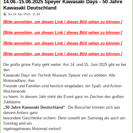
14.06.-15.06.2025 Speyer Kawasaki Days - 50 Jahre
Kawasaki Deutschland
B
Sa 19. Apr 2025, 11:34
e
i
[Bitte anmelden, um diesen Link / dieses Bild sehen zu können.]
t
r
a
[Bitte anmelden, um diesen Link / dieses Bild sehen zu können.]
g
[Bitte anmelden, um diesen Link / dieses Bild sehen zu können.]
[Bitte anmelden, um diesen Link / dieses Bild sehen zu können.]
Die große grüne Party geht weiter: Am 14. und 15. Juni 2025 gibt es bei
den
Kawasaki Days am Technik Museum Speyer viel zu erleben. Alle
Motorradfans, ihre
Freunde und Familien sind herzlich eingeladen, ein Spaß- und Action-
Wochenende
zu feiern. In diesem Jahr steht der Event ganz im Zeichen des großen
Jubiläums
„50 Jahre Kawasaki Deutschland“
. Die Besucher können sich aus
diesem Anlass ganz
besondere Geschenke sichern: Denn sowohl am Samstag als auch am
Sonntag wird ein
nigelnagelneues Motorrad verlost!