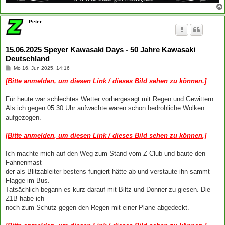
Peter
15.06.2025 Speyer Kawasaki Days - 50 Jahre Kawasaki
Deutschland
B
Mo 16. Jun 2025, 14:16
e
i
[Bitte anmelden, um diesen Link / dieses Bild sehen zu können.]
t
r
a
Für heute war schlechtes Wetter vorhergesagt mit Regen und Gewittern.
g
Als ich gegen 05.30 Uhr aufwachte waren schon bedrohliche Wolken
aufgezogen.
[Bitte anmelden, um diesen Link / dieses Bild sehen zu können.]
Ich machte mich auf den Weg zum Stand vom Z-Club und baute den
Fahnenmast
der als Blitzableiter bestens fungiert hätte ab und verstaute ihn sammt
Flagge im Bus.
Tatsächlich begann es kurz darauf mit Biltz und Donner zu giesen. Die
Z1B habe ich
noch zum Schutz gegen den Regen mit einer Plane abgedeckt.