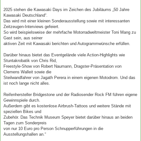
2025 stehen die Kawasaki Days im Zeichen des Jubiläums „50 Jahre
Kawasaki Deutschland“.
Das wird mit einer kleinen Sonderausstellung sowie mit interessanten
Zeitzeugen-Interviews gefeiert.
So wird beispielsweise der mehrfache Motorradweltmeister Toni Mang zu
Gast sein, aus seiner
aktiven Zeit mit Kawasaki berichten und Autogrammwünsche erfüllen.
Darüber hinaus bietet das Eventgelände viele Action-Highlights wie
Stuntakrobatik von Chris Rid,
Freestyle-Show von Robert Naumann, Dragster-Präsentation von
Clemens Walleit sowie die
Steilwandfahrer von Jagath Perera in einem eigenen Motodrom. Und das
ist noch lange nicht alles.
Reifenhersteller Bridgestone und der Radiosender Rock FM führen eigene
Gewinnspiele durch.
Außerdem gibt es kostenlose Airbrush-Tattoos und weitere Stände mit
speziellen Bikes und
Zubehör. Das Technik Museum Speyer bietet darüber hinaus an beiden
Tagen zum Sonderpreis
von nur 10 Euro pro Person Schnupperführungen in die
Ausstellungshallen an.“