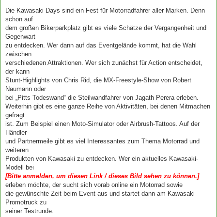
Die Kawasaki Days sind ein Fest für Motorradfahrer aller Marken. Denn
schon auf
dem großen Bikerparkplatz gibt es viele Schätze der Vergangenheit und
Gegenwart
zu entdecken. Wer dann auf das Eventgelände kommt, hat die Wahl
zwischen
verschiedenen Attraktionen. Wer sich zunächst für Action entscheidet,
der kann
Stunt-Highlights von Chris Rid, die MX-Freestyle-Show von Robert
Naumann oder
bei „Pitts Todeswand“ die Steilwandfahrer von Jagath Perera erleben.
Weiterhin gibt es eine ganze Reihe von Aktivitäten, bei denen Mitmachen
gefragt
ist. Zum Beispiel einen Moto-Simulator oder Airbrush-Tattoos. Auf der
Händler-
und Partnermeile gibt es viel Interessantes zum Thema Motorrad und
weiteren
Produkten von Kawasaki zu entdecken. Wer ein aktuelles Kawasaki-
Modell bei
[Bitte anmelden, um diesen Link / dieses Bild sehen zu können.]
erleben möchte, der sucht sich vorab online ein Motorrad sowie
die gewünschte Zeit beim Event aus und startet dann am Kawasaki-
Promotruck zu
seiner Testrunde.