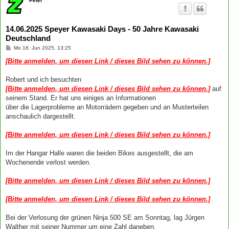
Peter
14.06.2025 Speyer Kawasaki Days - 50 Jahre Kawasaki
Deutschland
B
Mo 16. Jun 2025, 13:25
e
i
[Bitte anmelden, um diesen Link / dieses Bild sehen zu können.]
t
r
a
Robert und ich besuchten
g
[Bitte anmelden, um diesen Link / dieses Bild sehen zu können.]
auf
seinem Stand. Er hat uns einiges an Informationen
über die Lagerprobleme an Motorrädern gegeben und an Musterteilen
anschaulich dargestellt.
[Bitte anmelden, um diesen Link / dieses Bild sehen zu können.]
Im der Hangar Halle waren die beiden Bikes ausgestellt, die am
Wochenende verlost werden.
[Bitte anmelden, um diesen Link / dieses Bild sehen zu können.]
[Bitte anmelden, um diesen Link / dieses Bild sehen zu können.]
Bei der Verlosung der grünen Ninja 500 SE am Sonntag, lag Jürgen
Walther mit seiner Nummer um eine Zahl daneben.