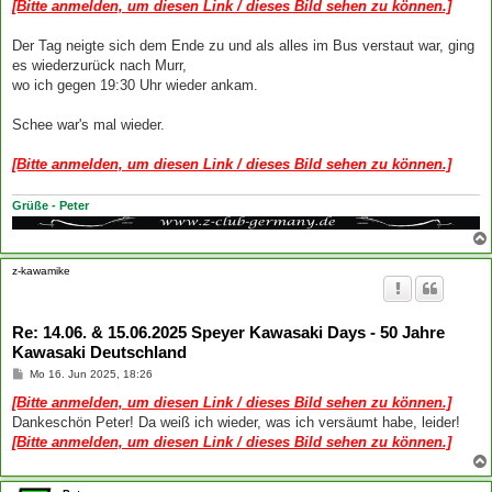
[Bitte anmelden, um diesen Link / dieses Bild sehen zu können.]
Der Tag neigte sich dem Ende zu und als alles im Bus verstaut war, ging
es wiederzurück nach Murr,
wo ich gegen 19:30 Uhr wieder ankam.
Schee war's mal wieder.
[Bitte anmelden, um diesen Link / dieses Bild sehen zu können.]
Grüße - Peter
z-kawamike
Re: 14.06. & 15.06.2025 Speyer Kawasaki Days - 50 Jahre
Kawasaki Deutschland
B
Mo 16. Jun 2025, 18:26
e
i
[Bitte anmelden, um diesen Link / dieses Bild sehen zu können.]
t
Dankeschön Peter! Da weiß ich wieder, was ich versäumt habe, leider!
r
a
[Bitte anmelden, um diesen Link / dieses Bild sehen zu können.]
g