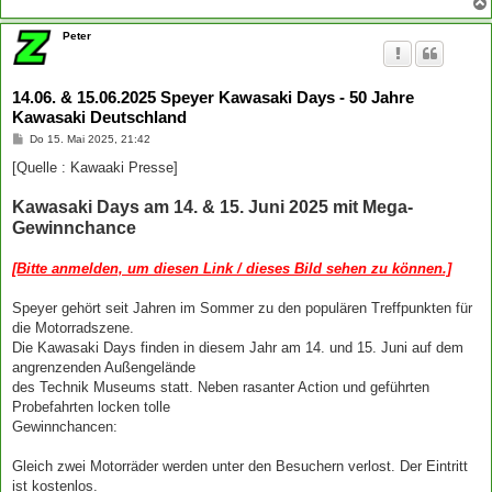
Peter
14.06. & 15.06.2025 Speyer Kawasaki Days - 50 Jahre
Kawasaki Deutschland
B
Do 15. Mai 2025, 21:42
e
i
[Quelle : Kawaaki Presse]
t
r
Kawasaki Days am 14. & 15. Juni 2025 mit Mega-
a
g
Gewinnchance
[Bitte anmelden, um diesen Link / dieses Bild sehen zu können.]
Speyer gehört seit Jahren im Sommer zu den populären Treffpunkten für
die Motorradszene.
Die Kawasaki Days finden in diesem Jahr am 14. und 15. Juni auf dem
angrenzenden Außengelände
des Technik Museums statt. Neben rasanter Action und geführten
Probefahrten locken tolle
Gewinnchancen:
Gleich zwei Motorräder werden unter den Besuchern verlost. Der Eintritt
ist kostenlos.