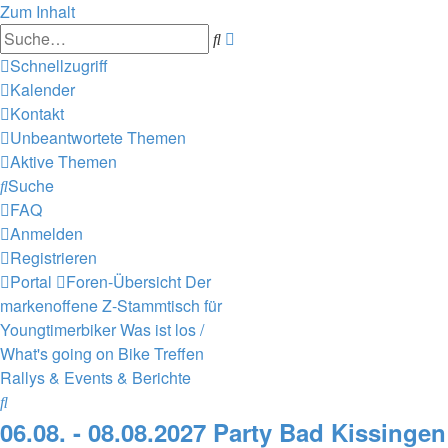
Zum Inhalt
Erweiterte
Suche
Suche
Schnellzugriff
Kalender
Kontakt
Unbeantwortete Themen
Aktive Themen
Suche
FAQ
Anmelden
Registrieren
Portal
Foren-Übersicht
Der
markenoffene Z-Stammtisch für
Youngtimerbiker
Was ist los /
What's going on
Bike Treffen
Rallys & Events & Berichte
Suche
06.08. - 08.08.2027 Party Bad Kissingen