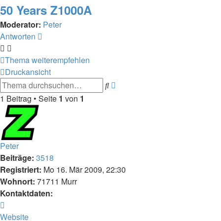
50 Years Z1000A
Moderator:
Peter
Antworten
Thema weiterempfehlen
Druckansicht
Erweiterte
Suche
Suche
1 Beitrag • Seite
1
von
1
Peter
Beiträge:
3518
Registriert:
Mo 16. Mär 2009, 22:30
Wohnort:
71711 Murr
Kontaktdaten:
Kontaktdaten
von
Website