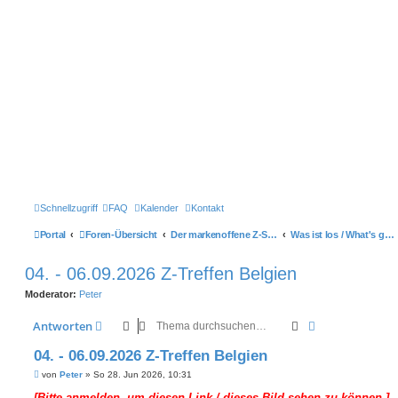
Schnellzugriff
FAQ
Kalender
Kontakt
Portal
Foren-Übersicht
Der markenoffene Z-Stammtisch für Youngtimerbiker
Was ist los / What's going on
04. - 06.09.2026 Z-Treffen Belgien
Moderator:
Peter
Suche
Erweiterte Suc
Antworten
04. - 06.09.2026 Z-Treffen Belgien
B
von
Peter
»
So 28. Jun 2026, 10:31
e
i
[Bitte anmelden, um diesen Link / dieses Bild sehen zu können.]