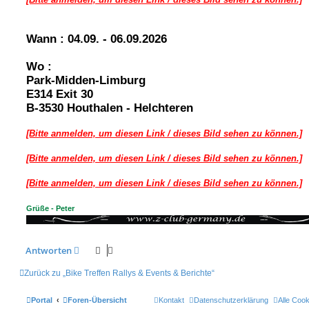
t
r
a
g
Wann : 04.09. - 06.09.2026
Wo :
Park-Midden-Limburg
E314 Exit 30
B-3530 Houthalen - Helchteren
[Bitte anmelden, um diesen Link / dieses Bild sehen zu können.]
[Bitte anmelden, um diesen Link / dieses Bild sehen zu können.]
[Bitte anmelden, um diesen Link / dieses Bild sehen zu können.]
Grüße - Peter
Antworten
Zurück zu „Bike Treffen Rallys & Events & Berichte“
Portal
Foren-Übersicht
Kontakt
Datenschutzerklärung
Alle Coo