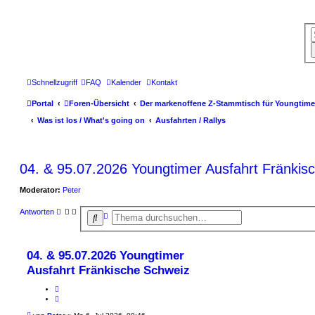
Schnellzugriff
FAQ
Kalender
Kontakt
Portal
Foren-Übersicht
Der markenoffene Z-Stammtisch für Youngtime
Was ist los / What's going on
Ausfahrten / Rallys
04. & 95.07.2026 Youngtimer Ausfahrt Fränkis
Moderator:
Peter
Antworten
E
S
r
u
w
c
e
h
i
04. & 95.07.2026 Youngtimer
t
e
e
Ausfahrt Fränkische Schweiz
r
t
M
e
S
e
Z
u
l
i
B