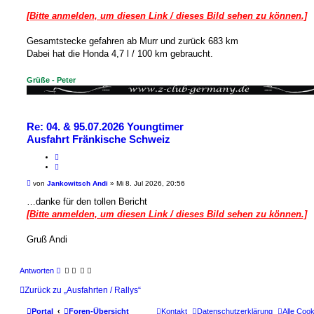
[Bitte anmelden, um diesen Link / dieses Bild sehen zu können.]
Gesamtstecke gefahren ab Murr und zurück 683 km
Dabei hat die Honda 4,7 l / 100 km gebraucht.
Grüße - Peter
Re: 04. & 95.07.2026 Youngtimer
Ausfahrt Fränkische Schweiz
M
e
Z
l
i
B
von
Jankowitsch Andi
»
Mi 8. Jul 2026, 20:56
d
t
e
e
i
i
…danke für den tollen Bericht
n
e
t
[Bitte anmelden, um diesen Link / dieses Bild sehen zu können.]
r
r
a
e
g
n
Gruß Andi
Antworten
Zurück zu „Ausfahrten / Rallys“
Portal
Foren-Übersicht
Kontakt
Datenschutzerklärung
Alle Coo