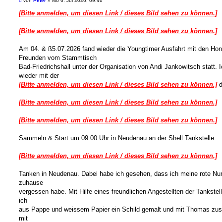
c
von
Peter
»
Mo 6. Jul 2026, 09:46
d
t
e
h
e
i
i
e
[Bitte anmelden, um diesen Link / dieses Bild sehen zu können.]
n
e
t
r
r
a
[Bitte anmelden, um diesen Link / dieses Bild sehen zu können.]
e
g
n
Am 04. & ß5.07.2026 fand wieder die Youngtimer Ausfahrt mit den Ho
Freunden vom Stammtisch
Bad-Friedrichshall unter der Organisation von Andi Jankowitsch statt. 
wieder mit der
[Bitte anmelden, um diesen Link / dieses Bild sehen zu können.]
d
[Bitte anmelden, um diesen Link / dieses Bild sehen zu können.]
[Bitte anmelden, um diesen Link / dieses Bild sehen zu können.]
Sammeln & Start um 09:00 Uhr in Neudenau an der Shell Tankstelle.
[Bitte anmelden, um diesen Link / dieses Bild sehen zu können.]
Tanken in Neudenau. Dabei habe ich gesehen, dass ich meine rote N
zuhause
vergessen habe. Mit Hilfe eines freundlichen Angestellten der Tankstel
ich
aus Pappe und weissem Papier ein Schild gemalt und mit Thomas z
mit