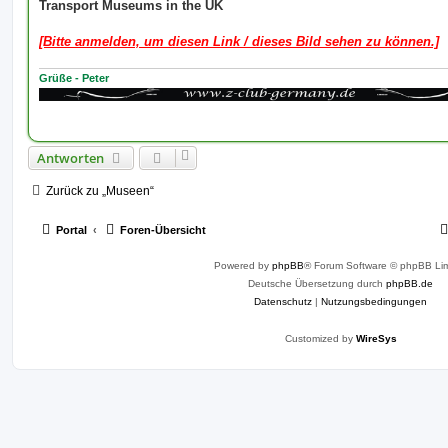
i
Transport Museums in the UK
t
r
a
[Bitte anmelden, um diesen Link / dieses Bild sehen zu können.]
g
Grüße - Peter
Antworten
Zurück zu „Museen“
Portal
Foren-Übersicht
Powered by
phpBB
® Forum Software © phpBB Lim
Deutsche Übersetzung durch
phpBB.de
Datenschutz
|
Nutzungsbedingungen
Customized by
WireSys