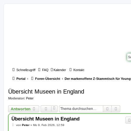
Schnellzugriff
FAQ
Kalender
Kontakt
Portal
Foren-Übersicht
Der markenoffene Z-Stammtisch für Young
Übersicht Museen in England
Moderator:
Peter
Suche
Erweit
Antworten
Übersicht Museen in England
B
von
Peter
»
Mo 9. Feb 2026, 12:59
e