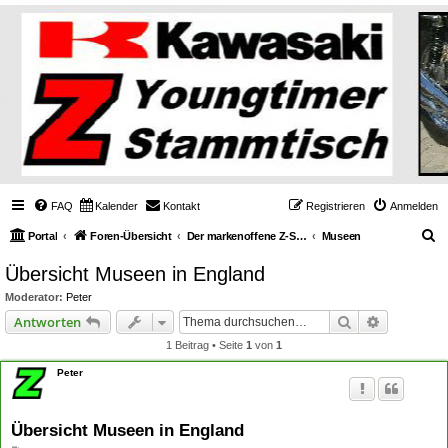
FAQ
Kalender
Kontakt
Registrieren
Anmelden
S
Portal
Foren-Übersicht
Der markenoffene Z-Stammtisch für Youngtimerbiker
Museen
u
Übersicht Museen in England
c
Moderator:
Peter
h
Suche
Erweiterte
Antworten
e
1 Beitrag • Seite
1
von
1
Peter
Übersicht Museen in England