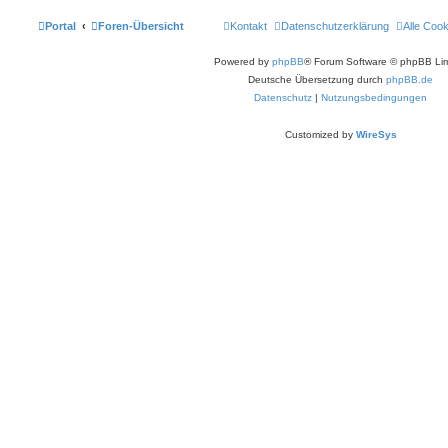
Portal
Foren-Übersicht
Kontakt
Datenschutzerklärung
Alle Coo
Powered by
phpBB
® Forum Software © phpBB Lim
Deutsche Übersetzung durch
phpBB.de
Datenschutz
|
Nutzungsbedingungen
Customized by
WireSys