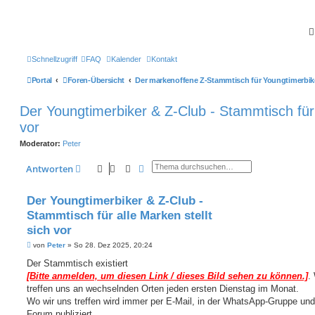
Schnellzugriff
FAQ
Kalender
Kontakt
Portal
Foren-Übersicht
Der markenoffene Z-Stammtisch für Youngtimerbik
Der Youngtimerbiker & Z-Club - Stammtisch für a
vor
Moderator:
Peter
Suche
Erweiterte Suche
Antworten
Der Youngtimerbiker & Z-Club -
Stammtisch für alle Marken stellt
sich vor
B
von
Peter
»
So 28. Dez 2025, 20:24
e
i
Der Stammtisch existiert
t
[Bitte anmelden, um diesen Link / dieses Bild sehen zu können.]
.
r
a
treffen uns an wechselnden Orten jeden ersten Dienstag im Monat.
g
Wo wir uns treffen wird immer per E-Mail, in der WhatsApp-Gruppe und
Forum publiziert.