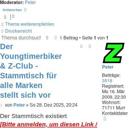
Moderator:
Peter
Antworten
Thema weiterempfehlen
Druckansicht
1 Beitrag • Seite
1
von
1
Suche
Erweiterte Suche
Der
Youngtimerbiker
& Z-Club -
Peter
Stammtisch für
Beiträge:
3518
alle Marken
Registriert:
Mo 16. Mär
stellt sich vor
2009, 22:30
Wohnort:
Beitrag
von
Peter
»
So 28. Dez 2025, 20:24
71711 Murr
Kontaktdaten
Der Stammtisch existiert
Kontaktd
von
[Bitte anmelden, um diesen Link /