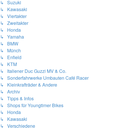
↳ Suzuki
↳ Kawasaki
↳ Viertakter
↳ Zweitakter
↳ Honda
↳ Yamaha
↳ BMW
↳ Münch
↳ Enfield
↳ KTM
↳ Italiener Duc Guzzi MV & Co.
↳ Sonderfahrwerke Umbauten Café Racer
↳ Kleinkrafträder & Andere
↳ Archiv
↳ Tipps & Infos
↳ Shops für Youngtimer Bikes
↳ Honda
↳ Kawasaki
↳ Verschiedene