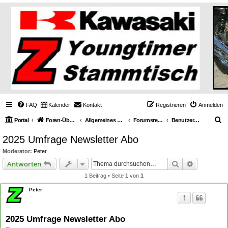
FAQ
Kalender
Kontakt
Registrieren
Anmelden
S
Portal
Foren-Übersicht
Allgemeines über Youngtimerbikes
Forumsregeln & Abläufe
Benutzerhinweise
u
2025 Umfrage Newsletter Abo
c
Moderator:
Peter
h
Suche
Erweiterte
Antworten
e
1 Beitrag • Seite
1
von
1
Peter
2025 Umfrage Newsletter Abo