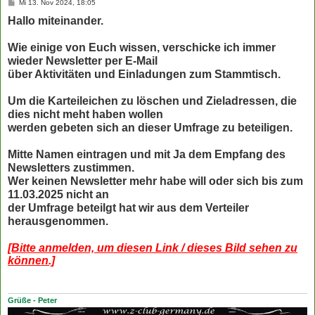
B
Mi 13. Nov 2024, 18:05
e
Hallo miteinander.
i
t
r
a
Wie einige von Euch wissen, verschicke ich immer
g
wieder Newsletter per E-Mail
über Aktivitäten und Einladungen zum Stammtisch.
Um die Karteileichen zu löschen und Zieladressen, die
dies nicht meht haben wollen
werden gebeten sich an dieser Umfrage zu beteiligen.
Mitte Namen eintragen und mit Ja dem Empfang des
Newsletters zustimmen.
Wer keinen Newsletter mehr habe will oder sich bis zum
11.03.2025 nicht an
der Umfrage beteilgt hat wir aus dem Verteiler
herausgenommen.
[Bitte anmelden, um diesen Link / dieses Bild sehen zu
können.]
Grüße - Peter