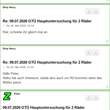
Dirty Harry
Re: 09.07.2026 GTÜ Hauptuntersuchung für 2 Räder
B
Do 26. Mär 2026, 12:18
e
i
Klar, schreibe ihn gleich mal an.
t
r
a
g
Dirty Harry
Re: 09.07.2026 GTÜ Hauptuntersuchung für 2 Räder
B
Do 26. Mär 2026, 21:02
e
i
Hallo Peter,
t
Heiko hat auch Interesse, würde also auch zur HU kommen wenn das
r
a
Wetter passt.
g
Peter
09.07.2026 GTÜ Hauptuntersuchung für 2 Räder