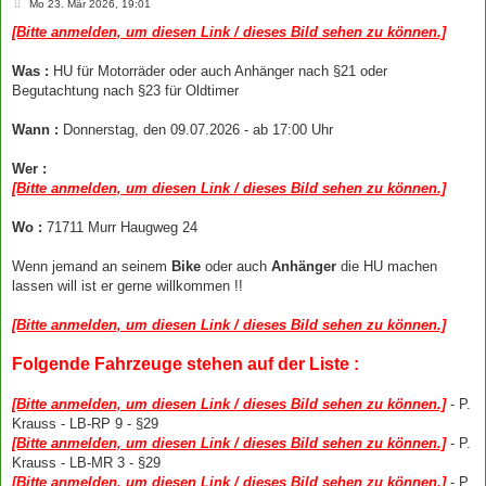
B
Mo 23. Mär 2026, 19:01
e
i
[Bitte anmelden, um diesen Link / dieses Bild sehen zu können.]
t
r
a
Was :
HU für Motorräder oder auch Anhänger nach §21 oder
g
Begutachtung nach §23 für Oldtimer
Wann :
Donnerstag, den 09.07.2026 - ab 17:00 Uhr
Wer :
[Bitte anmelden, um diesen Link / dieses Bild sehen zu können.]
Wo :
71711 Murr Haugweg 24
Wenn jemand an seinem
Bike
oder auch
Anhänger
die HU machen
lassen will ist er gerne willkommen !!
[Bitte anmelden, um diesen Link / dieses Bild sehen zu können.]
Folgende Fahrzeuge stehen auf der Liste :
[Bitte anmelden, um diesen Link / dieses Bild sehen zu können.]
- P.
Krauss - LB-RP 9 - §29
[Bitte anmelden, um diesen Link / dieses Bild sehen zu können.]
- P.
Krauss - LB-MR 3 - §29
[Bitte anmelden, um diesen Link / dieses Bild sehen zu können.]
- P.