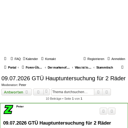
FAQ
Kalender
Kontakt
Registrieren
Anmelden
S
Portal
Foren-Übersicht
Der markenoffene Z-Stammtisch für Youngtimerbiker
Was ist los / What's going on
Stammtisch
u
09.07.2026 GTÜ Hauptuntersuchung für 2 Räder
c
Moderator:
Peter
h
Suche
Erweiterte
Antworten
e
10 Beiträge • Seite
1
von
1
Peter
09.07.2026 GTÜ Hauptuntersuchung für 2 Räder