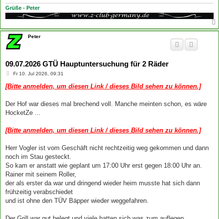
Grüße - Peter
Peter
09.07.2026 GTÜ Hauptuntersuchung für 2 Räder
B
Fr 10. Jul 2026, 09:31
e
i
[Bitte anmelden, um diesen Link / dieses Bild sehen zu können.]
t
r
a
Der Hof war dieses mal brechend voll. Manche meinten schon, es wäre
g
HocketZe ...
[Bitte anmelden, um diesen Link / dieses Bild sehen zu können.]
Herr Vogler ist vom Geschäft nicht rechtzeitig weg gekommen und dann
noch im Stau gesteckt.
So kam er anstatt wie geplant um 17:00 Uhr erst gegen 18:00 Uhr an.
Rainer mit seinem Roller,
der als erster da war und dringend wieder heim musste hat sich dann
frühzeitig verabschiedet
und ist ohne den TÜV Bäpper wieder weggefahren.
Der Grill war gut belegt und viele hatten sich was zum auflegen