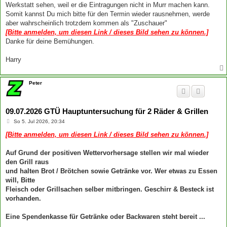
a
Werkstatt sehen, weil er die Eintragungen nicht in Murr machen kann.
g
Somit kannst Du mich bitte für den Termin wieder rausnehmen, werde
aber wahrscheinlich trotzdem kommen als "Zuschauer"
[Bitte anmelden, um diesen Link / dieses Bild sehen zu können.]
Danke für deine Bemühungen.
Harry
Peter
09.07.2026 GTÜ Hauptuntersuchung für 2 Räder & Grillen
B
So 5. Jul 2026, 20:34
e
i
[Bitte anmelden, um diesen Link / dieses Bild sehen zu können.]
t
r
a
Auf Grund der positiven Wettervorhersage stellen wir mal wieder
g
den Grill raus
und halten Brot / Brötchen sowie Getränke vor. Wer etwas zu Essen
will, Bitte
Fleisch oder Grillsachen selber mitbringen. Geschirr & Besteck ist
vorhanden.
Eine Spendenkasse für Getränke oder Backwaren steht bereit ...