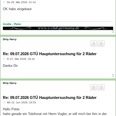
B
Do 26. Mär 2026, 21:14
e
i
OK habs eingebaut
t
r
a
g
Grüße - Peter
Dirty Harry
Re: 09.07.2026 GTÜ Hauptuntersuchung für 2 Räder
B
Fr 27. Mär 2026, 19:16
e
i
Danke Dir.
t
r
a
g
Dirty Harry
Re: 09.07.2026 GTÜ Hauptuntersuchung für 2 Räder
B
Mo 22. Jun 2026, 16:53
e
i
Hallo Peter,
t
hatte gerade ein Telefonat mit Herrn Vogler, er will mich bei ihm in der
r