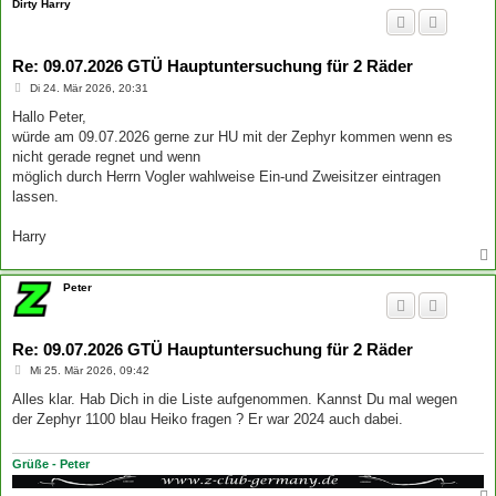
Dirty Harry
Re: 09.07.2026 GTÜ Hauptuntersuchung für 2 Räder
B
Di 24. Mär 2026, 20:31
e
i
Hallo Peter,
t
würde am 09.07.2026 gerne zur HU mit der Zephyr kommen wenn es
r
a
nicht gerade regnet und wenn
g
möglich durch Herrn Vogler wahlweise Ein-und Zweisitzer eintragen
lassen.
Harry
Peter
Re: 09.07.2026 GTÜ Hauptuntersuchung für 2 Räder
B
Mi 25. Mär 2026, 09:42
e
i
Alles klar. Hab Dich in die Liste aufgenommen. Kannst Du mal wegen
t
der Zephyr 1100 blau Heiko fragen ? Er war 2024 auch dabei.
r
a
g
Grüße - Peter