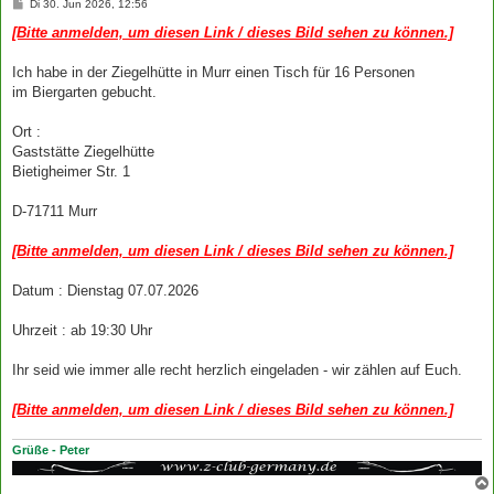
B
Di 30. Jun 2026, 12:56
e
i
[Bitte anmelden, um diesen Link / dieses Bild sehen zu können.]
t
r
a
Ich habe in der Ziegelhütte in Murr einen Tisch für 16 Personen
g
im Biergarten gebucht.
Ort :
Gaststätte Ziegelhütte
Bietigheimer Str. 1
D-71711 Murr
[Bitte anmelden, um diesen Link / dieses Bild sehen zu können.]
Datum : Dienstag 07.07.2026
Uhrzeit : ab 19:30 Uhr
Ihr seid wie immer alle recht herzlich eingeladen - wir zählen auf Euch.
[Bitte anmelden, um diesen Link / dieses Bild sehen zu können.]
Grüße - Peter