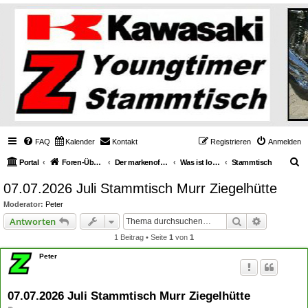
FAQ
Kalender
Kontakt
Registrieren
Anmelden
S
Portal
Foren-Übersicht
Der markenoffene Z-Stammtisch für Youngtimerbiker
Was ist los / What's going on
Stammtisch
u
07.07.2026 Juli Stammtisch Murr Ziegelhütte
c
Moderator:
Peter
h
Suche
Erweiterte
Antworten
e
1 Beitrag • Seite
1
von
1
Peter
07.07.2026 Juli Stammtisch Murr Ziegelhütte