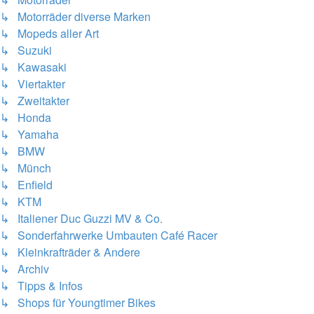
↳ Motorräder diverse Marken
↳ Mopeds aller Art
↳ Suzuki
↳ Kawasaki
↳ Viertakter
↳ Zweitakter
↳ Honda
↳ Yamaha
↳ BMW
↳ Münch
↳ Enfield
↳ KTM
↳ Italiener Duc Guzzi MV & Co.
↳ Sonderfahrwerke Umbauten Café Racer
↳ Kleinkrafträder & Andere
↳ Archiv
↳ Tipps & Infos
↳ Shops für Youngtimer Bikes