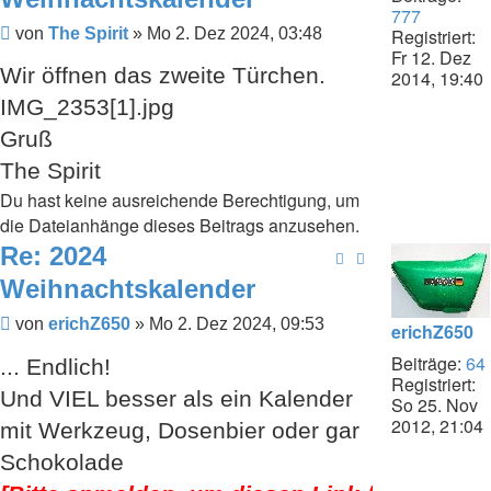
777
Beitrag
Registriert:
von
The Spirit
»
Mo 2. Dez 2024, 03:48
Fr 12. Dez
Wir öffnen das zweite Türchen.
2014, 19:40
IMG_2353[1].jpg
Gruß
The Spirit
Du hast keine ausreichende Berechtigung, um
die Dateianhänge dieses Beitrags anzusehen.
Re: 2024
Weihnachtskalender
Beitrag
von
erichZ650
»
Mo 2. Dez 2024, 09:53
erichZ650
Beiträge:
64
... Endlich!
Registriert:
Und VIEL besser als ein Kalender
So 25. Nov
2012, 21:04
mit Werkzeug, Dosenbier oder gar
Schokolade