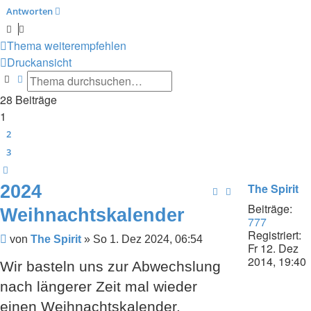
Antworten
Thema weiterempfehlen
Druckansicht
Suche
Erweiterte Suche
28 Beiträge
1
2
3
Nächste
2024
The Spirit
Beiträge:
Weihnachtskalender
777
Registriert:
Beitrag
von
The Spirit
»
So 1. Dez 2024, 06:54
Fr 12. Dez
2014, 19:40
Wir basteln uns zur Abwechslung
nach längerer Zeit mal wieder
einen Weihnachtskalender.