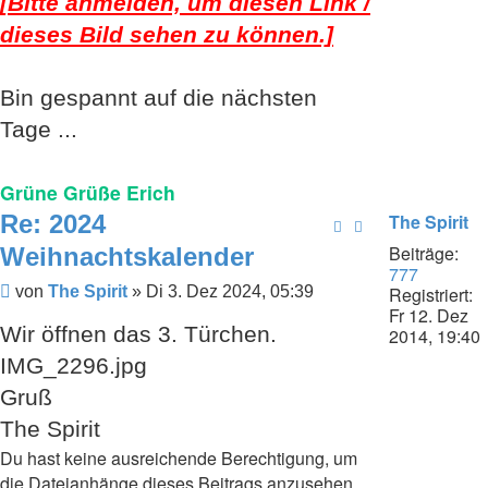
[Bitte anmelden, um diesen Link /
dieses Bild sehen zu können.]
Bin gespannt auf die nächsten
Tage ...
Grüne Grüße Erich
Re: 2024
The Spirit
Beiträge:
Weihnachtskalender
777
Beitrag
Registriert:
von
The Spirit
»
Di 3. Dez 2024, 05:39
Fr 12. Dez
Wir öffnen das 3. Türchen.
2014, 19:40
IMG_2296.jpg
Gruß
The Spirit
Du hast keine ausreichende Berechtigung, um
die Dateianhänge dieses Beitrags anzusehen.