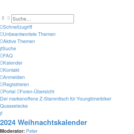
Suche
Erweiterte Suche
Schnellzugriff
Unbeantwortete Themen
Aktive Themen
Suche
FAQ
Kalender
Kontakt
Anmelden
Registrieren
Portal
Foren-Übersicht
Der markenoffene Z-Stammtisch für Youngtimerbiker
Quasselecke
Suche
2024 Weihnachtskalender
Moderator:
Peter