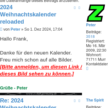
die Dateianhänge dieses Beitrags anzusehen.
2024
Weihnachtskalender
reloaded
Peter
Beitrag
von
Peter
»
So 1. Dez 2024, 17:04
Beiträge:
3518
Hallo Frank,
Registriert:
Mo 16. Mär
2009, 22:30
Danke für den neuen Kalender.
Wohnort:
71711 Murr
Freu mich schon auf alle Bilder.
Kontaktdaten
[Bitte anmelden, um diesen Link /
Kontaktda
von
dieses Bild sehen zu können.]
Peter
Grüße - Peter
Re: 2024
The Spirit
Beiträge:
Weihnachtskalender