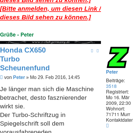
Peter
[Bitte anmelden, um diesen Link /
dieses Bild sehen zu können.]
Grüße - Peter
Honda CX650
Turbo
Scheunenfund
Peter
Beitrag
von
Peter
»
Mo 29. Feb 2016, 14:45
Beiträge:
3518
Je länger man sich die Maschine
Registriert:
Mo 16. Mär
betrachet, desto fasznierender
2009, 22:30
wirkt sie.
Wohnort:
71711 Murr
Der Turbo-Schriftzug in
Kontaktdaten
Spiegelschrift soll dem
Kontaktda
von
vorausfahreneden