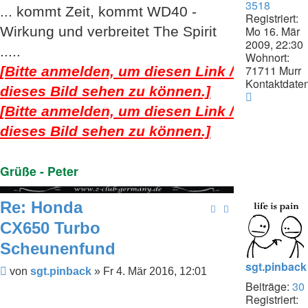
3518
... kommt Zeit, kommt WD40 -
Registriert:
Mo 16. Mär
Wirkung und verbreitet The Spirit
2009, 22:30
.....
Wohnort:
71711 Murr
[Bitte anmelden, um diesen Link /
Kontaktdaten
dieses Bild sehen zu können.]
Kontaktda
von
[Bitte anmelden, um diesen Link /
Peter
dieses Bild sehen zu können.]
Grüße - Peter
Re: Honda
CX650 Turbo
Scheunenfund
sgt.pinback
Beitrag
von
sgt.pinback
»
Fr 4. Mär 2016, 12:01
Beiträge:
30
Registriert: