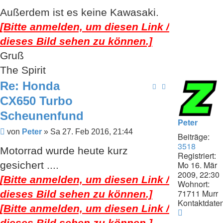
Außerdem ist es keine Kawasaki.
[Bitte anmelden, um diesen Link /
dieses Bild sehen zu können.]
Gruß
The Spirit
Re: Honda
CX650 Turbo
Scheunenfund
Peter
Beitrag
von
Peter
»
Sa 27. Feb 2016, 21:44
Beiträge:
3518
Motorrad wurde heute kurz
Registriert:
Mo 16. Mär
gesichert ....
2009, 22:30
[Bitte anmelden, um diesen Link /
Wohnort:
71711 Murr
dieses Bild sehen zu können.]
Kontaktdaten
[Bitte anmelden, um diesen Link /
Kontaktda
von
dieses Bild sehen zu können.]