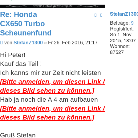
Re: Honda
StefanZ130
Beiträge:
9
CX650 Turbo
Registriert:
Scheunenfund
So 1. Nov
2015, 18:07
Beitrag
von
StefanZ1300
»
Fr 26. Feb 2016, 21:17
Wohnort:
87527
Hi Peter!
Kauf das Teil !
Ich kanns mir zur Zeit nicht leisten
[Bitte anmelden, um diesen Link /
dieses Bild sehen zu können.]
Hab ja noch die A 4 am aufbauen
[Bitte anmelden, um diesen Link /
dieses Bild sehen zu können.]
Gruß Stefan