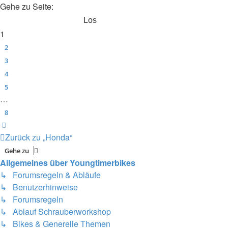
Gehe zu Seite:
1
2
3
4
5
…
8
Nächste
Zurück zu „Honda“
Gehe zu
Allgemeines über Youngtimerbikes
↳ Forumsregeln & Abläufe
↳ Benutzerhinweise
↳ Forumsregeln
↳ Ablauf Schrauberworkshop
↳ Bikes & Generelle Themen