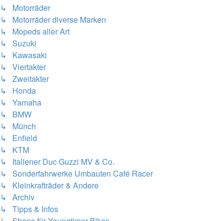
↳ Motorräder
↳ Motorräder diverse Marken
↳ Mopeds aller Art
↳ Suzuki
↳ Kawasaki
↳ Viertakter
↳ Zweitakter
↳ Honda
↳ Yamaha
↳ BMW
↳ Münch
↳ Enfield
↳ KTM
↳ Italiener Duc Guzzi MV & Co.
↳ Sonderfahrwerke Umbauten Café Racer
↳ Kleinkrafträder & Andere
↳ Archiv
↳ Tipps & Infos
↳ Shops für Youngtimer Bikes