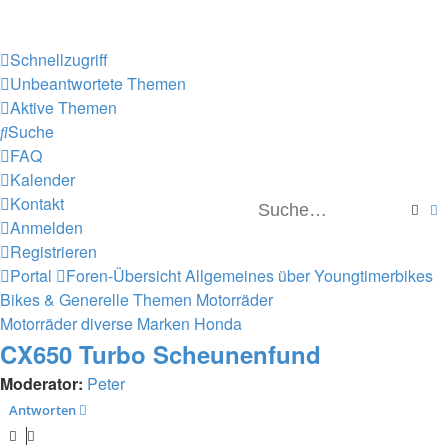
Schnellzugriff
Unbeantwortete Themen
Aktive Themen
Suche
FAQ
Kalender
Kontakt
Such
E
Anmelden
Registrieren
Portal
Foren-Übersicht
Allgemeines über Youngtimerbikes
Bikes & Generelle Themen
Motorräder
Motorräder diverse Marken
Honda
CX650 Turbo Scheunenfund
Moderator:
Peter
Antworten