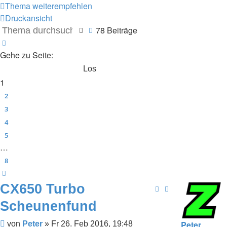
Thema weiterempfehlen
Druckansicht
78 Beiträge
Suche
Erweiterte Suche
Seite
1
von
8
Gehe zu Seite:
1
2
3
4
5
…
8
Nächste
CX650 Turbo
Scheunenfund
Peter
Beitrag
von
Peter
»
Fr 26. Feb 2016, 19:48