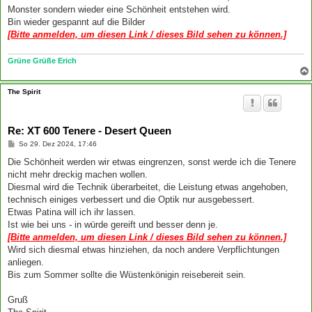
Monster sondern wieder eine Schönheit entstehen wird.
Bin wieder gespannt auf die Bilder
[Bitte anmelden, um diesen Link / dieses Bild sehen zu können.]
Grüne Grüße Erich
The Spirit
Re: XT 600 Tenere - Desert Queen
B
So 29. Dez 2024, 17:46
e
i
Die Schönheit werden wir etwas eingrenzen, sonst werde ich die Tenere
t
nicht mehr dreckig machen wollen.
r
a
Diesmal wird die Technik überarbeitet, die Leistung etwas angehoben,
g
technisch einiges verbessert und die Optik nur ausgebessert.
Etwas Patina will ich ihr lassen.
Ist wie bei uns - in würde gereift und besser denn je.
[Bitte anmelden, um diesen Link / dieses Bild sehen zu können.]
Wird sich diesmal etwas hinziehen, da noch andere Verpflichtungen
anliegen.
Bis zum Sommer sollte die Wüstenkönigin reisebereit sein.
Gruß