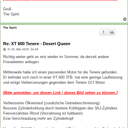
Gruß
The Spirit
The Spirit
Re: XT 600 Tenere - Desert Queen
B
Fr 28. Mär 2025, 04:48
e
i
Richtig weiter geht es erst wieder im Sommer, da derzeit andere
t
Fronarbeiten anliegen.
r
a
g
Mittlerweile habe ich einen passenden Motor für die Tenere gefunden.
Er befindet sich noch in einer XT 600 3TB, hat eine geringe Laufleistung
und einige Verbesserungen gegenüber dem Tenere 1VJ Motor.
[Bitte anmelden, um diesen Link / dieses Bild sehen zu können.]
Verbesserter Ölkreislauf (zusätzliche Getriebeschmierung)
Bessere Zylinderkühlung durch breitere Kühlrippen des 3AJ-Zylinders
Feinverzahntes Ritzel (Verzahnung ist haltbarer)
Eine Verschraubung mehr am Zylinderkopf