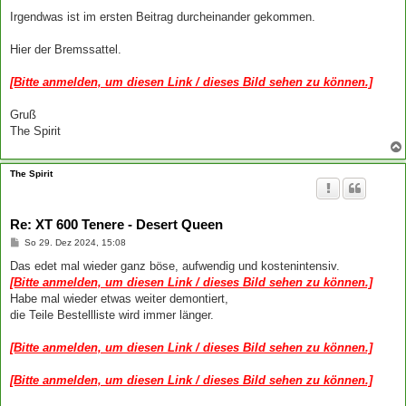
e
i
Irgendwas ist im ersten Beitrag durcheinander gekommen.
t
r
a
Hier der Bremssattel.
g
[Bitte anmelden, um diesen Link / dieses Bild sehen zu können.]
Gruß
The Spirit
The Spirit
Re: XT 600 Tenere - Desert Queen
B
So 29. Dez 2024, 15:08
e
i
Das edet mal wieder ganz böse, aufwendig und kostenintensiv.
t
[Bitte anmelden, um diesen Link / dieses Bild sehen zu können.]
r
a
Habe mal wieder etwas weiter demontiert,
g
die Teile Bestellliste wird immer länger.
[Bitte anmelden, um diesen Link / dieses Bild sehen zu können.]
[Bitte anmelden, um diesen Link / dieses Bild sehen zu können.]