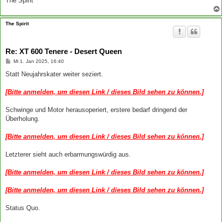
The Spirit
The Spirit
Re: XT 600 Tenere - Desert Queen
B
Mi 1. Jan 2025, 16:40
e
i
Statt Neujahrskater weiter seziert.
t
r
a
[Bitte anmelden, um diesen Link / dieses Bild sehen zu können.]
g
Schwinge und Motor herausoperiert, erstere bedarf dringend der
Überholung.
[Bitte anmelden, um diesen Link / dieses Bild sehen zu können.]
Letzterer sieht auch erbarmungswürdig aus.
[Bitte anmelden, um diesen Link / dieses Bild sehen zu können.]
[Bitte anmelden, um diesen Link / dieses Bild sehen zu können.]
Status Quo.