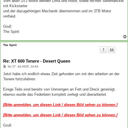
Vom alten 1VJ Motor werden Lima und Rotor, sowie rechter Seitendeckel
mit Kickstarter
und der dazugehörigen Mechanik übernommen und im 3TB Motor
verbaut.
Gruß
The Spirit
The Spirit
Re: XT 600 Tenere - Desert Queen
B
So 27. Jul 2025, 14:43
e
i
Jetzt habe ich endlich etwas Zeit gefunden um mit den arbeiten an der
t
Tenere fortzufahren.
r
a
g
Einige Teile sind bereits von Unmengen an Fett und Dreck gereinigt,
ebenso wurde das Federbein komplett zerlegt und überarbeitet.
[Bitte anmelden, um diesen Link / dieses Bild sehen zu können.]
[Bitte anmelden, um diesen Link / dieses Bild sehen zu können.]
Gruß