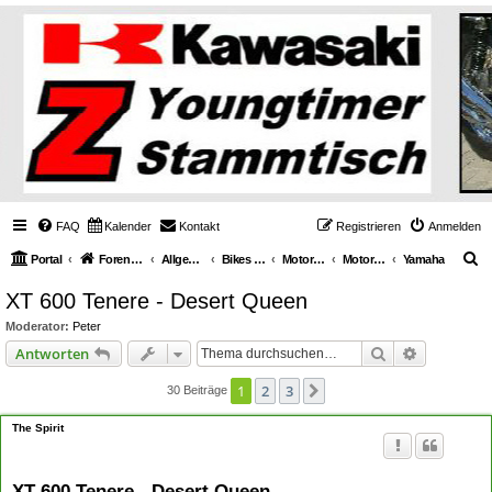
FAQ
Kalender
Kontakt
Registrieren
Anmelden
S
Portal
Foren-Übersicht
Allgemeines über Youngtimerbikes
Bikes & Generelle Themen
Motorräder
Motorräder diverse Marken
Yamaha
u
XT 600 Tenere - Desert Queen
c
Moderator:
Peter
h
Suche
Erweiterte
Antworten
e
1
2
3
Nächste
30 Beiträge
The Spirit
XT 600 Tenere - Desert Queen