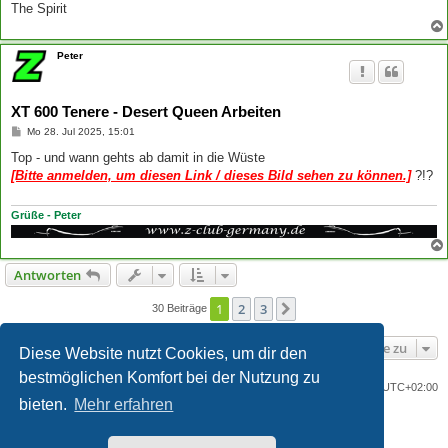
The Spirit
Peter
XT 600 Tenere - Desert Queen Arbeiten
B
Mo 28. Jul 2025, 15:01
e
i
Top - und wann gehts ab damit in die Wüste
t
[Bitte anmelden, um diesen Link / dieses Bild sehen zu können.]
?!?
r
a
g
Grüße - Peter
Antworten
1
2
3
Nächste
30 Beiträge
Gehe zu
Diese Website nutzt Cookies, um dir den
bestmöglichen Komfort bei der Nutzung zu
Portal
Foren-Übersicht
Alle Zeiten sind
UTC+02:00
bieten.
Mehr erfahren
Powered by
phpBB
® Forum Software © phpBB Limited
Deutsche Übersetzung durch
phpBB.de