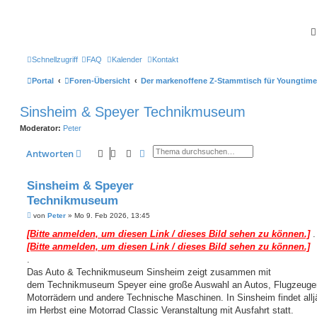
Schnellzugriff
FAQ
Kalender
Kontakt
Portal
Foren-Übersicht
Der markenoffene Z-Stammtisch für Youngtime
Sinsheim & Speyer Technikmuseum
Moderator:
Peter
Suche
Erweiterte Suche
Antworten
Sinsheim & Speyer
Technikmuseum
B
von
Peter
»
Mo 9. Feb 2026, 13:45
e
i
[Bitte anmelden, um diesen Link / dieses Bild sehen zu können.]
.
t
[Bitte anmelden, um diesen Link / dieses Bild sehen zu können.]
r
a
.
g
Das Auto & Technikmuseum Sinsheim zeigt zusammen mit
dem Technikmuseum Speyer eine große Auswahl an Autos, Flugzeuge
Motorrädern und andere Technische Maschinen. In Sinsheim findet alljä
im Herbst eine Motorrad Classic Veranstaltung mit Ausfahrt statt.