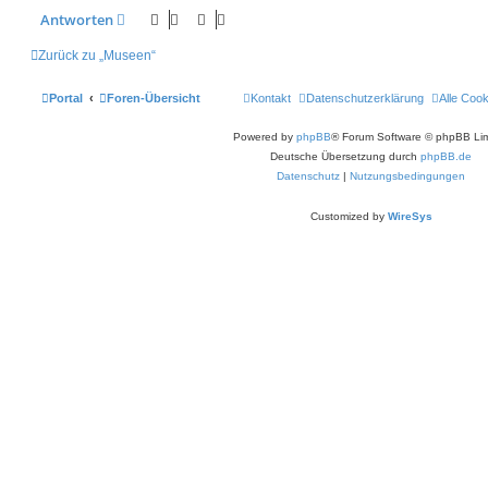
Antworten
Zurück zu „Museen“
Portal
Foren-Übersicht
Kontakt
Datenschutzerklärung
Alle Coo
Powered by
phpBB
® Forum Software © phpBB Lim
Deutsche Übersetzung durch
phpBB.de
Datenschutz
|
Nutzungsbedingungen
Customized by
WireSys