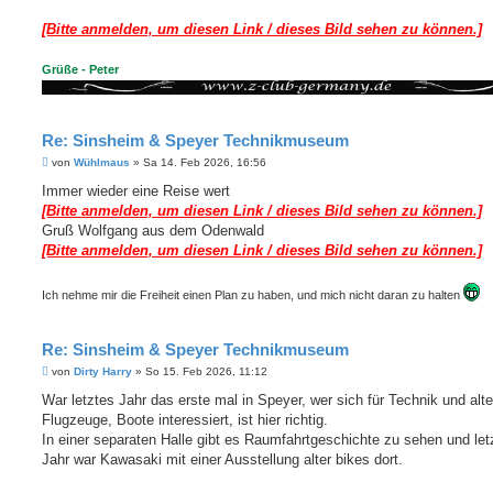
[Bitte anmelden, um diesen Link / dieses Bild sehen zu können.]
Grüße - Peter
Re: Sinsheim & Speyer Technikmuseum
B
von
Wühlmaus
»
Sa 14. Feb 2026, 16:56
e
i
Immer wieder eine Reise wert
t
[Bitte anmelden, um diesen Link / dieses Bild sehen zu können.]
r
a
Gruß Wolfgang aus dem Odenwald
g
[Bitte anmelden, um diesen Link / dieses Bild sehen zu können.]
Ich nehme mir die Freiheit einen Plan zu haben, und mich nicht daran zu halten
Re: Sinsheim & Speyer Technikmuseum
B
von
Dirty Harry
»
So 15. Feb 2026, 11:12
e
i
War letztes Jahr das erste mal in Speyer, wer sich für Technik und alt
t
Flugzeuge, Boote interessiert, ist hier richtig.
r
a
In einer separaten Halle gibt es Raumfahrtgeschichte zu sehen und let
g
Jahr war Kawasaki mit einer Ausstellung alter bikes dort.