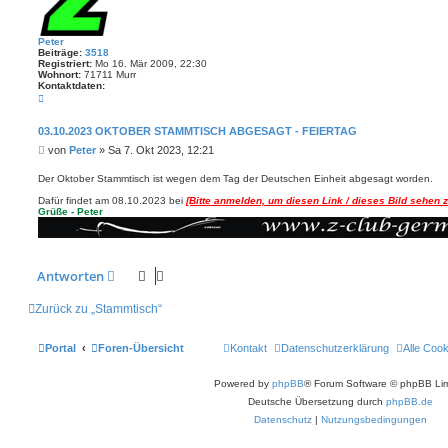
Peter
Beiträge:
3518
Registriert:
Mo 16. Mär 2009, 22:30
Wohnort:
71711 Murr
Kontaktdaten:
K
o
n
t
03.10.2023 OKTOBER STAMMTISCH ABGESAGT - FEIERTAG
a
B
von
Peter
»
Sa 7. Okt 2023, 12:21
k
t
e
d
i
Der Oktober Stammtisch ist wegen dem Tag der Deutschen Einheit abgesagt worden.
a
t
t
Dafür findet am 08.10.2023 bei
[Bitte anmelden, um diesen Link / dieses Bild sehen 
r
e
Grüße - Peter
n
a
v
g
o
n
P
e
Antworten
t
e
r
Zurück zu „Stammtisch“
Portal
Foren-Übersicht
Kontakt
Datenschutzerklärung
Alle Coo
Powered by
phpBB
® Forum Software © phpBB Lim
Deutsche Übersetzung durch
phpBB.de
Datenschutz
|
Nutzungsbedingungen