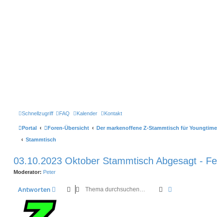
Schnellzugriff
FAQ
Kalender
Kontakt
Portal
Foren-Übersicht
Der markenoffene Z-Stammtisch für Youngtime
Stammtisch
03.10.2023 Oktober Stammtisch Abgesagt - Fe
Moderator:
Peter
Suche
Erweiterte Suc
Antworten