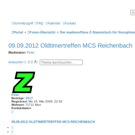
Schnellzugriff
FAQ
Kalender
Kontakt
Portal
Foren-Übersicht
Der markenoffene Z-Stammtisch für Youngtime
09.09.2012 Oldtimertreffen MCS Reichenbach
Moderator:
Peter
S
E
Antworten
u
r
c
w
h
e
e
i
t
e
r
t
e
Peter
S
Beiträge:
3517
u
Registriert:
Mo 16. Mär 2009, 22:30
c
Wohnort:
71711 Murr
Kontaktdaten:
h
K
e
o
n
t
09.09.2012 OLDTIMERTREFFEN MCS REICHENBACH
a
M
k
e
t
Z
l
d
i