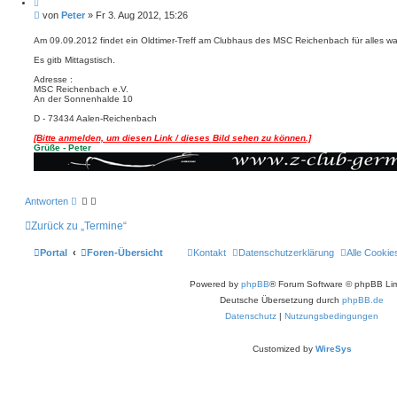
d
a
t
B
e
von
Peter
»
Fr 3. Aug 2012, 15:26
t
i
n
e
e
e
n
r
i
Am 09.09.2012 findet ein Oldtimer-Treff am Clubhaus des MSC Reichenbach für alles was
v
e
t
o
n
Es gitb Mittagstisch.
r
n
P
a
Adresse :
e
g
MSC Reichenbach e.V.
t
An der Sonnenhalde 10
e
r
D - 73434 Aalen-Reichenbach
[Bitte anmelden, um diesen Link / dieses Bild sehen zu können.]
Grüße - Peter
Antworten
Zurück zu „Termine“
Portal
Foren-Übersicht
Kontakt
Datenschutzerklärung
Alle Cookie
Powered by
phpBB
® Forum Software © phpBB Lim
Deutsche Übersetzung durch
phpBB.de
Datenschutz
|
Nutzungsbedingungen
Customized by
WireSys